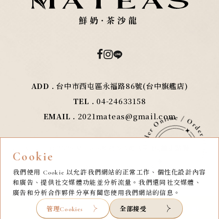
ADD .
台中市西屯區永福路86號(台中旗艦店)
TEL .
04-24633158
EMAIL .
2021mateas@gmail.com
Copyright ©
2026
Mateas鮮奶茶沙龍
All Rights
線上點餐
Cookie
Reserved.
Design
by
iBest
我們使用 Cookie 以允許我們網站的正常工作、個性化設計內容
和廣告、提供社交媒體功能並分析流量。我們還同社交媒體、
廣告和分析合作夥伴分享有關您使用我們網站的信息。
全部接受
管理Cookies
加盟
菜單
門市據點