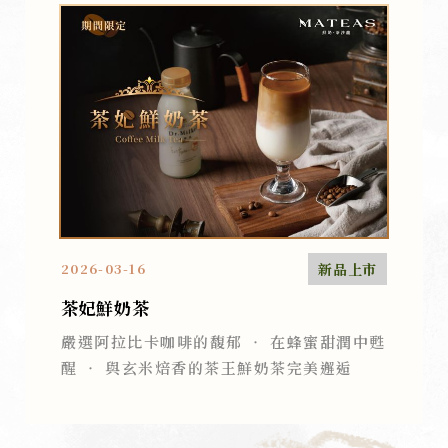
新品上市
2026-03-16
茶妃鮮奶茶
嚴選阿拉比卡咖啡的馥郁 ‧ 在蜂蜜甜潤中甦
醒 ‧ 與玄米焙香的茶王鮮奶茶完美邂逅