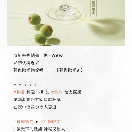
清新果香悄然上揚 ∙ 𝙉𝙚𝙬
🌌初秋湊近🌌
暮色微光淌流轉 —— 【暮梅微光🫒】
✧ ✧ ✧ ✧ ✧
#梅香
輕盈上揚 ＆
#烏龍
焙火深韻
尾韻溫潤回甘🍃口感細膩
在夜中低語🪞令人忘返
#暮梅微光
➤
#期間限定
| 微光下的低語 神秘又迷人|