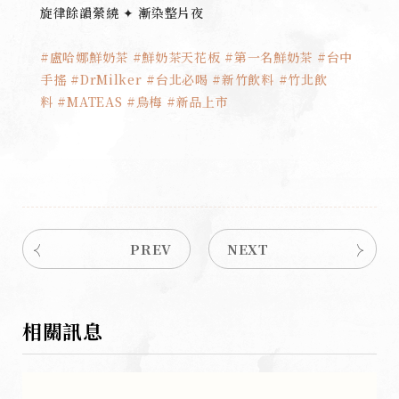
旋律餘韻縈繞 ✦ 漸染整片夜
#盧哈娜鮮奶茶
#鮮奶茶天花板
#第一名鮮奶茶
#台中
手搖
#DrMilker
#台北必喝
#新竹飲料
#竹北飲
料
#MATEAS
#烏梅
#新品上市
PREV
NEXT
相關訊息